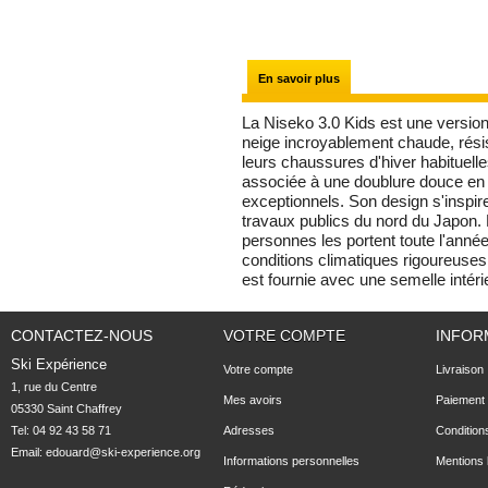
En savoir plus
La Niseko 3.0 Kids est une version
neige incroyablement chaude, résist
leurs chaussures d'hiver habituell
associée à une doublure douce en l
exceptionnels. Son design s'inspire
travaux publics du nord du Japon. 
personnes les portent toute l'année
conditions climatiques rigoureuses
est fournie avec une semelle inté
CONTACTEZ-NOUS
VOTRE COMPTE
INFOR
Ski Expérience
Votre compte
Livraison
1, rue du Centre

Mes avoirs
Paiement 
05330 Saint Chaffrey
Tel: 04 92 43 58 71
Adresses
Condition
Email:
edouard@ski-experience.org
Informations personnelles
Mentions 