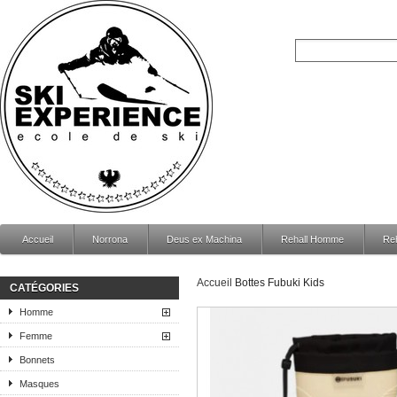
Accueil
Norrona
Deus ex Machina
Rehall Homme
Re
Accueil
Bottes Fubuki Kids
CATÉGORIES
Homme
Femme
Bonnets
Masques