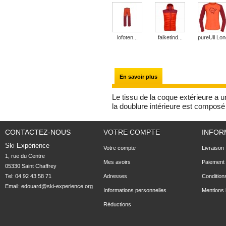
lofoten...
falketind...
pureUll Long
En savoir plus
Le tissu de la coque extérieure a u
la doublure intérieure est compos
CONTACTEZ-NOUS
VOTRE COMPTE
INFOR
Ski Expérience
Votre compte
Livraison
1, rue du Centre

Mes avoirs
Paiement 
05330 Saint Chaffrey
Tel: 04 92 43 58 71
Adresses
Condition
Email:
edouard@ski-experience.org
Informations personnelles
Mentions 
Réductions