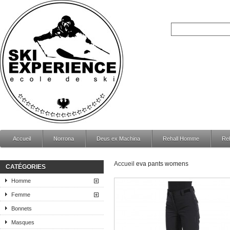
Accueil
Norrona
Deus ex Machina
Rehall Homme
Re
Accueil
eva pants womens
CATÉGORIES
Homme
Femme
Bonnets
Masques