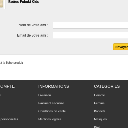
Bottes Fubuki Kids
Nom de votre ami :
Email de votre ami :
à la fiche produit
COMPTE
INFORMATIONS
CATEGORIES
e
Livraison
Homme
Paiement sécurisé
Femme
Conditions de vente
Bonnets
 personnelles
Mentions légales
Masques
Bike