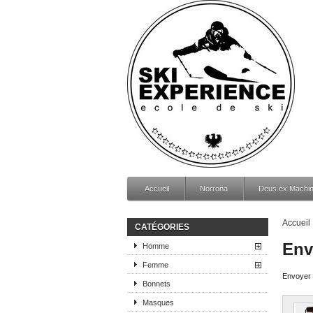
Accueil
Norrona
Deus ex Machi
Accueil
CATÉGORIES
Env
Homme
Femme
Envoyer c
Bonnets
Masques