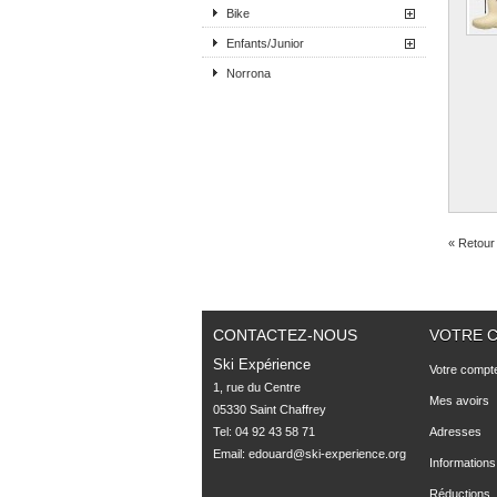
Bike
Enfants/Junior
Norrona
« Retour 
CONTACTEZ-NOUS
VOTRE 
Ski Expérience
Votre compt
1, rue du Centre

Mes avoirs
05330 Saint Chaffrey
Tel: 04 92 43 58 71
Adresses
Email:
edouard@ski-experience.org
Informations
Réductions