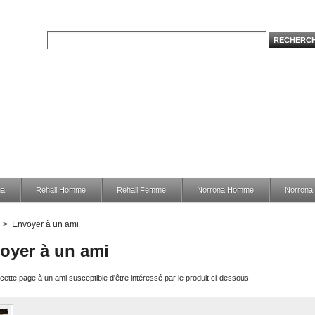
na
Rehall Homme
Rehall Femme
Norrona Homme
Norron
>
Envoyer à un ami
oyer à un ami
ette page à un ami susceptible d'être intéressé par le produit ci-dessous.