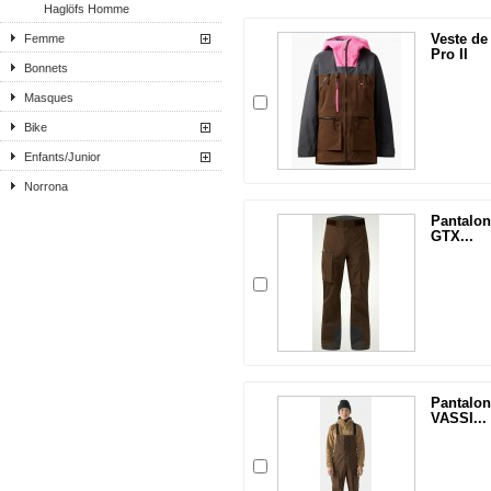
Haglöfs Homme
Veste d
Femme
Pro II
Bonnets
Masques
Bike
Enfants/Junior
Norrona
Pantalo
GTX...
Pantalo
VASSI...