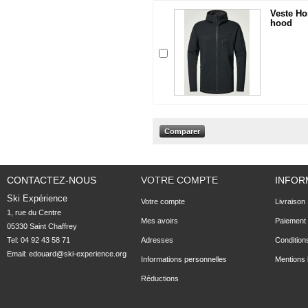
Veste H
hood
CONTACTEZ-NOUS
VOTRE COMPTE
INFOR
Ski Expérience
Votre compte
Livraison
1, rue du Centre

Mes avoirs
Paiement 
05330 Saint Chaffrey
Tel: 04 92 43 58 71
Adresses
Condition
Email:
edouard@ski-experience.org
Informations personnelles
Mentions 
Réductions