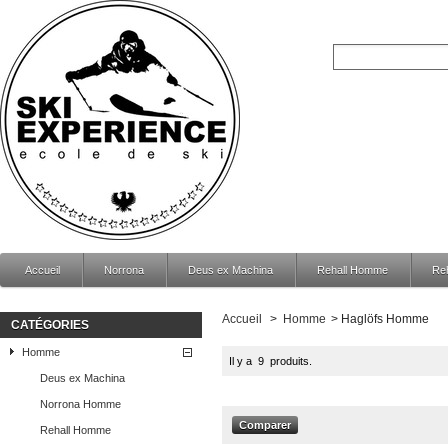
Accueil
Norrona
Deus ex Machina
Rehall Homme
Re
Accueil
>
Homme
>
Haglöfs Homme
CATÉGORIES
Homme
Il y a 9 produits.
Deus ex Machina
Norrona Homme
Rehall Homme