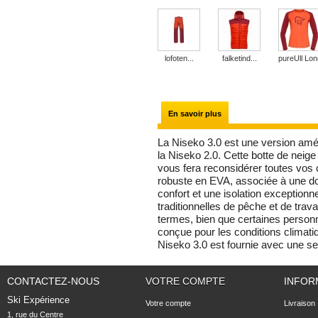
lofoten...
falketind...
pureUll Long
En savoir plus
La Niseko 3.0 est une version amé
la Niseko 2.0. Cette botte de neig
vous fera reconsidérer toutes vos 
robuste en EVA, associée à une do
confort et une isolation exceptionn
traditionnelles de pêche et de tra
termes, bien que certaines personne
conçue pour les conditions climat
Niseko 3.0 est fournie avec une s
CONTACTEZ-NOUS
VOTRE COMPTE
INFOR
Ski Expérience
Votre compte
Livraison
1, rue du Centre
