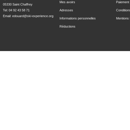
Mes avoirs
Paiement 
05330 Saint Chaffrey
Tel: 04 92 43 58 71
Adresses
Condition
Email:
edouard@ski-experience.org
Informations personnelles
Mentions 
Réductions