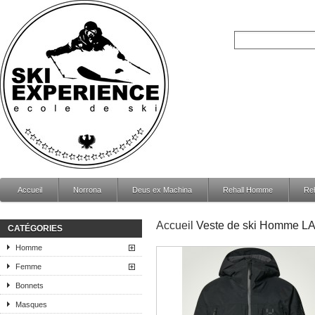
Accueil
Norrona
Deus ex Machina
Rehall Homme
Re
Accueil
Veste de ski Homme L
CATÉGORIES
Homme
Femme
Bonnets
Masques