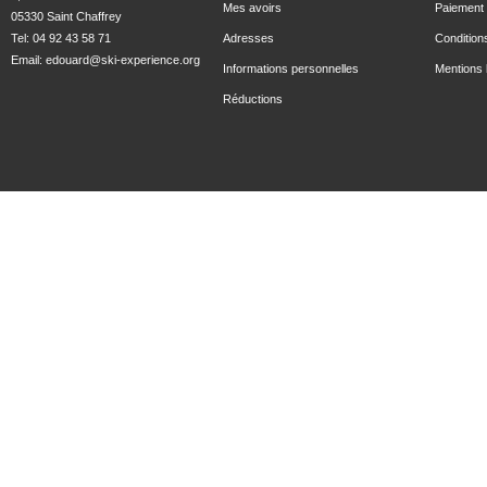
Mes avoirs
Paiement 
05330 Saint Chaffrey
Tel: 04 92 43 58 71
Adresses
Condition
Email:
edouard@ski-experience.org
Informations personnelles
Mentions 
Réductions