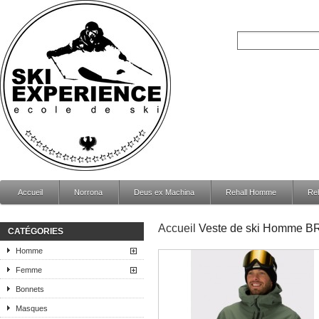
Accueil
Norrona
Deus ex Machina
Rehall Homme
Re
Accueil
Veste de ski Homme 
CATÉGORIES
Homme
Femme
Bonnets
Masques