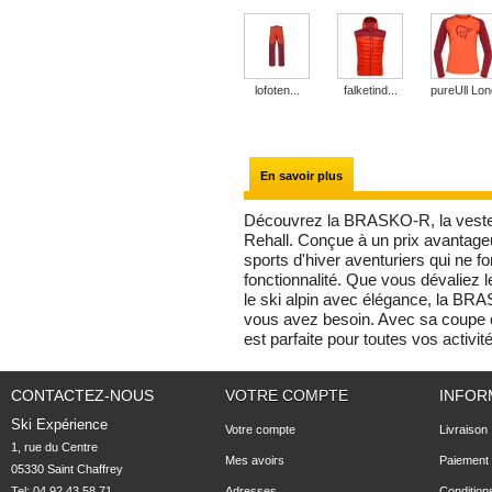
lofoten...
falketind...
pureUll Long
En savoir plus
Découvrez la BRASKO-R, la veste
Rehall. Conçue à un prix avantageu
sports d'hiver aventuriers qui ne f
fonctionnalité. Que vous dévaliez 
le ski alpin avec élégance, la BRAS
vous avez besoin. Avec sa coupe c
est parfaite pour toutes vos activit
CONTACTEZ-NOUS
VOTRE COMPTE
INFOR
Ski Expérience
Votre compte
Livraison
1, rue du Centre

Mes avoirs
Paiement 
05330 Saint Chaffrey
Tel: 04 92 43 58 71
Adresses
Condition