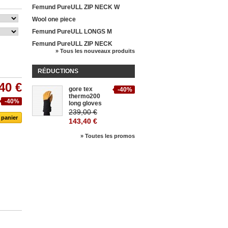
Femund PureULL ZIP NECK W
Wool one piece
Femund PureULL LONGS M
Femund PureULL ZIP NECK
» Tous les nouveaux produits
RÉDUCTIONS
40 €
gore tex
-40%
thermo200
-40%
long gloves
239,00 €
143,40 €
» Toutes les promos