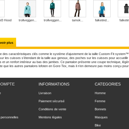
l3 Hood
trollveggen...
trollveggen...
tamok...
falketind...
falketin
voir plus
de des caractéristiques clés comme le système d’ajustement de la taille Custom-Fit system™
sur les cuisses s’étendant de la taille aux genoux, des poches sur les cuisses pour accueillir 
ls et un renfort intérieur au bas des jambes. Ce pantalon présente une coupe technique, lég
ite que les autres pantalons lofoten en Gore-Tex, mais il n’en demeure pas moins conçu pour
COMPTE
INFORMATIONS
CATEGORIES
e
Livraison
Homme
Paiement sécurisé
Femme
Conditions de vente
Bonnets
 personnelles
Mentions légales
Masques
Bike