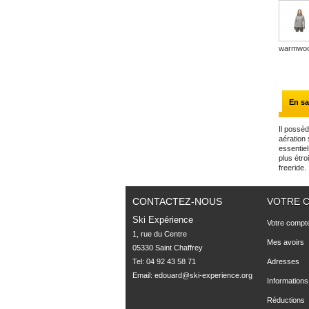
warmwoo
En sa
Il possè
aération 
essentie
plus étro
freeride.
CONTACTEZ-NOUS
VOTRE 
Ski Expérience
Votre compt
1, rue du Centre

Mes avoirs
05330 Saint Chaffrey
Tel: 04 92 43 58 71
Adresses
Email:
edouard@ski-experience.org
Informations
Réductions