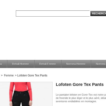
na
Rehall Homme
Rehall Femme
Norrona Homme
Norron
>
Femme
>
Lofoten Gore Tex Pants
Lofoten Gore Tex Pants
Le pantalon lofoten en Gore-Tex est notre p
de freeride le plus léger et le plus aéré, idéa
aventures endiablées en montagne.