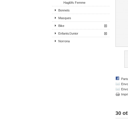
Haglöfs Femme
Bonnets
Masques
Bike
Enfants/Junior
Norrona
Part
Envo
Envo
Impr
30 ot