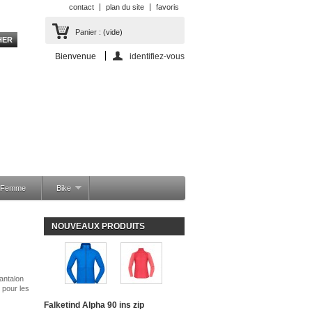
contact
plan du site
favoris
Panier :
(vide)
Bienvenue
identifiez-vous
a Femme
Bike
NOUVEAUX PRODUITS
antalon
l pour les
Falketind Alpha 90 ins zip