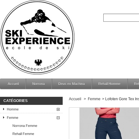
Accueil
Norrona
Deus ex Machina
Rehall Homme
Re
Accueil
>
Femme
>
Lofoten Gore Tex In
CATÉGORIES
Homme
Femme
Norrona Femme
Rehall Femme