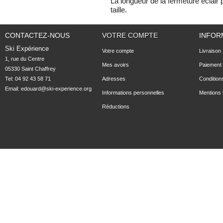
La longueur de la fermeture éclair
taille.
CONTACTEZ-NOUS
VOTRE COMPTE
INFOR
Ski Expérience
Votre compte
Livraison
1, rue du Centre

Mes avoirs
Paiement 
05330 Saint Chaffrey
Tel: 04 92 43 58 71
Adresses
Condition
Email:
edouard@ski-experience.org
Informations personnelles
Mentions 
Réductions