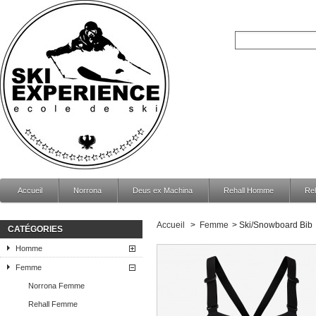
Accueil
Norrona
Deus ex Machina
Rehall Homme
Re
Accueil
>
Femme
>
Ski/Snowboard Bib
CATÉGORIES
Homme
Femme
Norrona Femme
Rehall Femme