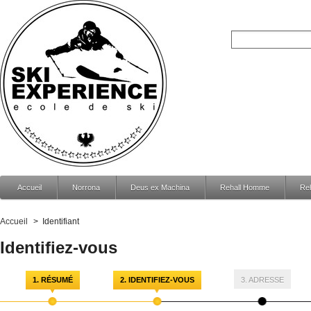
Accueil
Norrona
Deus ex Machina
Rehall Homme
Re
Accueil
>
Identifiant
Identifiez-vous
1. RÉSUMÉ
2. IDENTIFIEZ-VOUS
3. ADRESSE