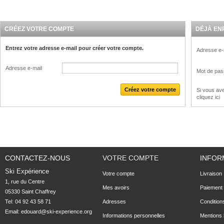
CRÉEZ VOTRE COMPTE
DÉJÀ EN
Entrez votre adresse e-mail pour créer votre compte.
Adresse e-
Adresse e-mail
Mot de pas
Si vous ave
cliquez ici
CONTACTEZ-NOUS
VOTRE COMPTE
INFOR
Ski Expérience
Votre compte
Livraison
1, rue du Centre

Mes avoirs
Paiement 
05330 Saint Chaffrey
Tel: 04 92 43 58 71
Adresses
Condition
Email:
edouard@ski-experience.org
Informations personnelles
Mentions 