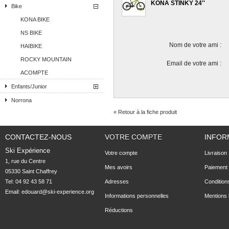
KONA STINKY 24''
Bike
KONA BIKE
NS BIKE
Nom de votre ami :
HAIBIKE
ROCKY MOUNTAIN
Email de votre ami :
ACOMPTE
Enfants/Junior
Norrona
« Retour à la fiche produit
CONTACTEZ-NOUS
VOTRE COMPTE
INFOR
Ski Expérience
Votre compte
Livraison
1, rue du Centre

Mes avoirs
Paiement 
05330 Saint Chaffrey
Tel: 04 92 43 58 71
Adresses
Condition
Email:
edouard@ski-experience.org
Informations personnelles
Mentions 
Réductions