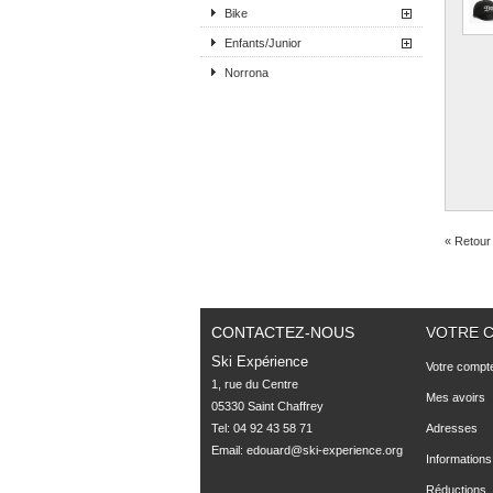
Bike
Enfants/Junior
Norrona
« Retour 
CONTACTEZ-NOUS
VOTRE 
Ski Expérience
Votre compt
1, rue du Centre

Mes avoirs
05330 Saint Chaffrey
Tel: 04 92 43 58 71
Adresses
Email:
edouard@ski-experience.org
Informations
Réductions