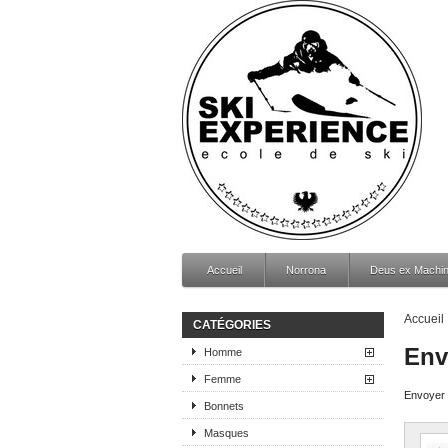
Accueil
Norrona
Deus ex Machi
Accueil
CATÉGORIES
Env
Homme
Femme
Envoyer c
Bonnets
Masques