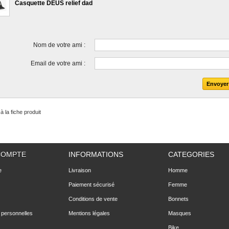
Casquette DEUS relief dad
Nom de votre ami :
Email de votre ami :
à la fiche produit
COMPTE
INFORMATIONS
CATEGORIES
e
Livraison
Homme
Paiement sécurisé
Femme
Conditions de vente
Bonnets
 personnelles
Mentions légales
Masques
Bike