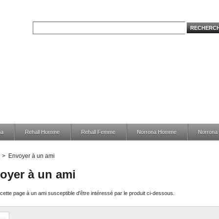
na
Rehall Homme
Rehall Femme
Norrona Homme
Norron
>
Envoyer à un ami
oyer à un ami
ette page à un ami susceptible d'être intéressé par le produit ci-dessous.