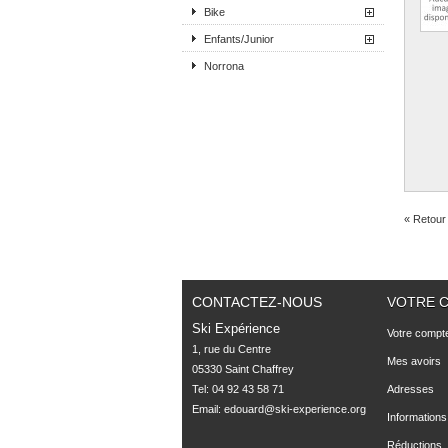
Bike
Enfants/Junior
Norrona
« Retour 
CONTACTEZ-NOUS
VOTRE 
Ski Expérience
Votre compt
1, rue du Centre

Mes avoirs
05330 Saint Chaffrey
Tel: 04 92 43 58 71
Adresses
Email:
edouard@ski-experience.org
Informations
Réductions