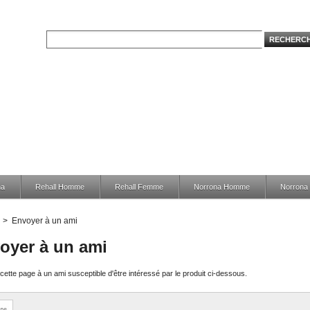
na
Rehall Homme
Rehall Femme
Norrona Homme
Norron
>
Envoyer à un ami
oyer à un ami
ette page à un ami susceptible d'être intéressé par le produit ci-dessous.