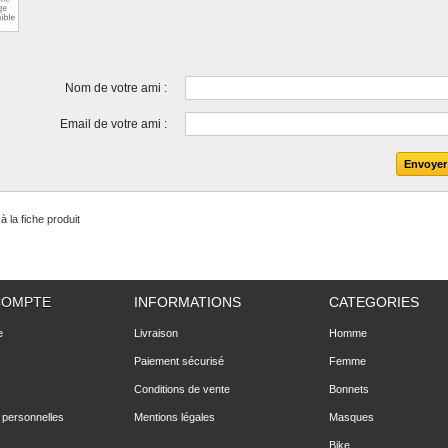
Nom de votre ami :
Email de votre ami :
à la fiche produit
COMPTE
INFORMATIONS
CATEGORIES
e
Livraison
Homme
Paiement sécurisé
Femme
Conditions de vente
Bonnets
 personnelles
Mentions légales
Masques
Bike