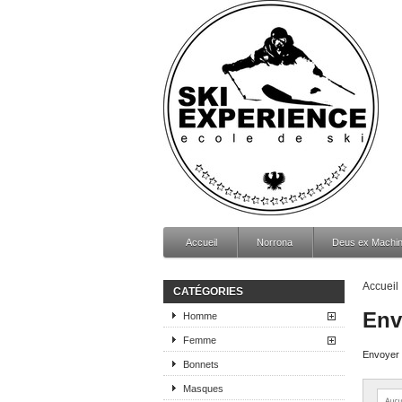
Accueil
Norrona
Deus ex Machi
Accueil
CATÉGORIES
Env
Homme
Femme
Envoyer c
Bonnets
Masques