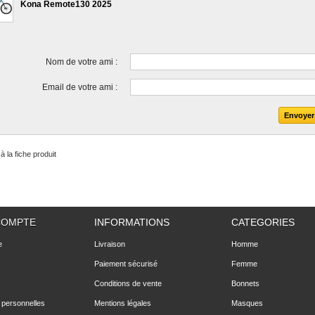
Kona Remote130 2025
Nom de votre ami :
Email de votre ami :
à la fiche produit
COMPTE
INFORMATIONS
CATEGORIES
e
Livraison
Homme
Paiement sécurisé
Femme
Conditions de vente
Bonnets
 personnelles
Mentions légales
Masques