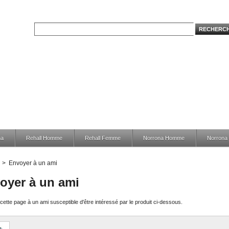
na
Rehall Homme
Rehall Femme
Norrona Homme
Norron
>
Envoyer à un ami
oyer à un ami
ette page à un ami susceptible d'être intéressé par le produit ci-dessous.