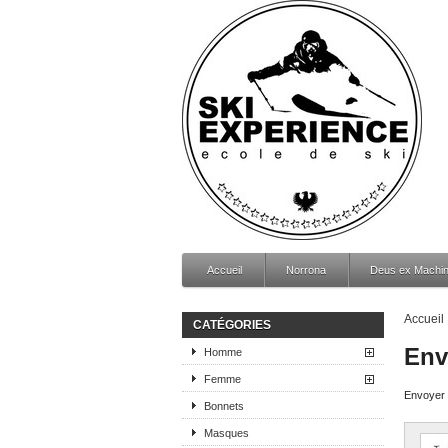
Accueil
Norrona
Deus ex Machi
Accueil
CATÉGORIES
Env
Homme
Femme
Envoyer c
Bonnets
Masques