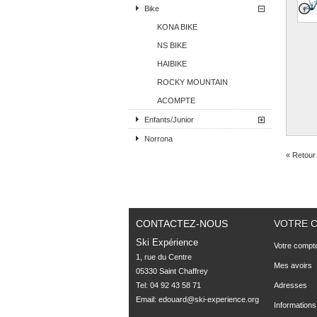
Bike
KONA BIKE
NS BIKE
HAIBIKE
ROCKY MOUNTAIN
ACOMPTE
Enfants/Junior
Norrona
« Retour 
CONTACTEZ-NOUS
VOTRE 
Ski Expérience
Votre compt
1, rue du Centre

Mes avoirs
05330 Saint Chaffrey
Tel: 04 92 43 58 71
Adresses
Email:
edouard@ski-experience.org
Informations