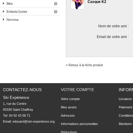
Casque K2
Bike
Enfants/Junior
Norrona
Nom de votre ami :
Email de votre ami :
« Retour à la fiche produit
CONTACTEZ-NOUS
VOTRE COMPTE
INFOR
Ski Expérience
Votre compte
Livraison
1, rue du Centre

Mes avoirs
Paiement 
05330 Saint Chaffrey
Tel: 04 92 43 58 71
Adresses
Condition
Email:
edouard@ski-experience.org
Informations personnelles
Mentions 
Réductions