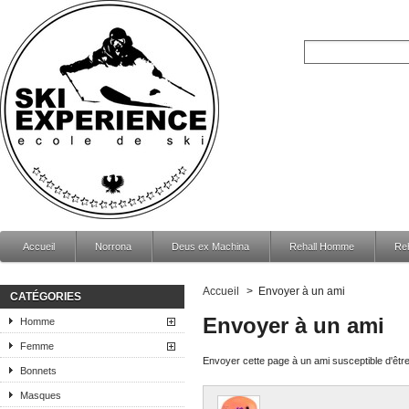
Accueil
Norrona
Deus ex Machina
Rehall Homme
Re
Accueil
>
Envoyer à un ami
CATÉGORIES
Envoyer à un ami
Homme
Femme
Envoyer cette page à un ami susceptible d'être
Bonnets
Masques