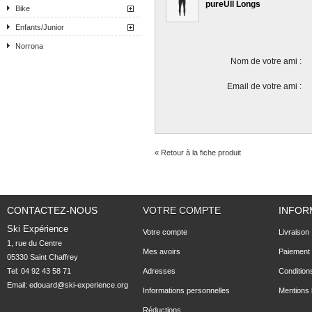
pureUll Longs
Bike
Enfants/Junior
Norrona
Nom de votre ami :
Email de votre ami :
« Retour à la fiche produit
CONTACTEZ-NOUS
VOTRE COMPTE
INFOR
Ski Expérience
Votre compte
Livraison
1, rue du Centre

Mes avoirs
Paiement 
05330 Saint Chaffrey
Tel: 04 92 43 58 71
Adresses
Condition
Email:
edouard@ski-experience.org
Informations personnelles
Mentions 
Réductions