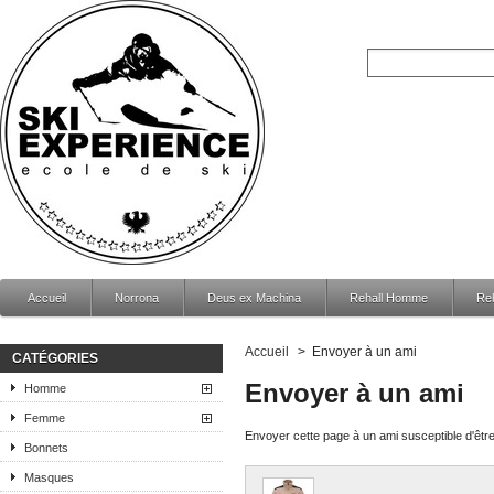
Accueil
Norrona
Deus ex Machina
Rehall Homme
Re
Accueil
>
Envoyer à un ami
CATÉGORIES
Envoyer à un ami
Homme
Femme
Envoyer cette page à un ami susceptible d'être
Bonnets
Masques