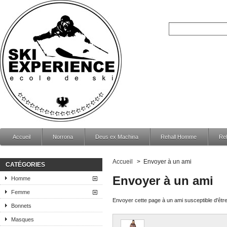
Accueil
Norrona
Deus ex Machina
Rehall Homme
Re
Accueil
>
Envoyer à un ami
CATÉGORIES
Envoyer à un ami
Homme
Femme
Envoyer cette page à un ami susceptible d'être
Bonnets
Masques