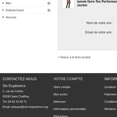
tamok Gore-Tex Performance Shell
Bike
Jacket
Enfants/Junior
Norrona
Nom de votre ami :
Email de votre ami :
« Retour à la fiche produit
CONTACTEZ-NOUS
VOTRE COMPTE
INFOR
Ski Expérience
Votre compte
Livraison
1, rue du Centre

Mes avoirs
Paiement 
05330 Saint Chaffrey
Tel: 04 92 43 58 71
Adresses
Condition
Email:
edouard@ski-experience.org
Informations personnelles
Mentions 
Réductions