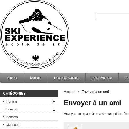
Accueil
Norrona
Deus ex Machina
Rehall Homme
Re
Accueil
>
Envoyer à un ami
CATÉGORIES
Envoyer à un ami
Homme
Femme
Envoyer cette page à un ami susceptible d'être
Bonnets
Masques