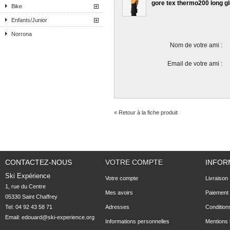
gore tex thermo200 long g
Bike
Enfants/Junior
Norrona
Nom de votre ami :
Email de votre ami :
« Retour à la fiche produit
CONTACTEZ-NOUS
VOTRE COMPTE
INFOR
Ski Expérience
Votre compte
Livraison
1, rue du Centre

Mes avoirs
Paiement 
05330 Saint Chaffrey
Tel: 04 92 43 58 71
Adresses
Condition
Email:
edouard@ski-experience.org
Informations personnelles
Mentions 