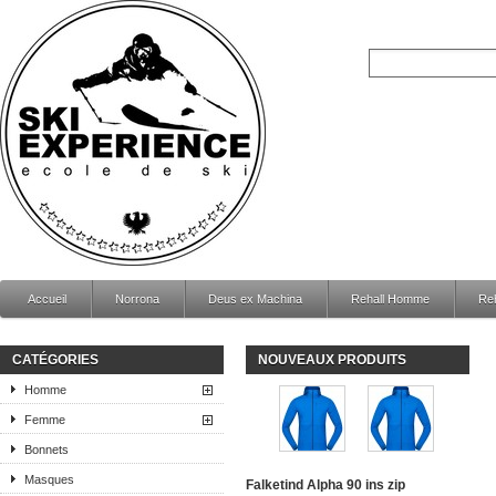
Accueil
Norrona
Deus ex Machina
Rehall Homme
Re
CATÉGORIES
NOUVEAUX PRODUITS
Homme
Femme
Bonnets
Masques
Falketind Alpha 90 ins zip