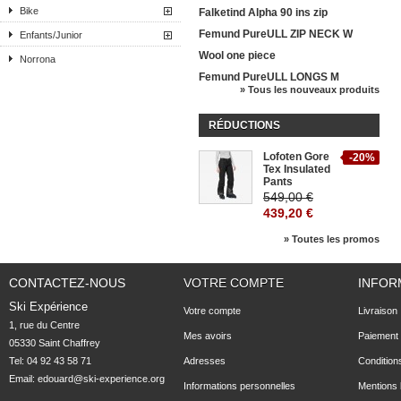
Bike
Falketind Alpha 90 ins zip
Femund PureULL ZIP NECK W
Enfants/Junior
Wool one piece
Norrona
Femund PureULL LONGS M
» Tous les nouveaux produits
RÉDUCTIONS
Lofoten Gore
-20%
Tex Insulated
Pants
549,00 €
439,20 €
» Toutes les promos
CONTACTEZ-NOUS
VOTRE COMPTE
INFOR
Ski Expérience
Votre compte
Livraison
1, rue du Centre

Mes avoirs
Paiement 
05330 Saint Chaffrey
Tel: 04 92 43 58 71
Adresses
Condition
Email:
edouard@ski-experience.org
Informations personnelles
Mentions 