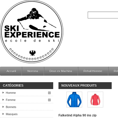
Accueil
Norrona
Deus ex Machina
Rehall Homme
Re
CATÉGORIES
NOUVEAUX PRODUITS
Homme
Femme
Bonnets
Masques
Falketind Alpha 90 ins zip