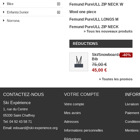
Bike
Femund PureULL ZIP NECK W
Wool one piece
Enfants/Junior
Femund PureULL LONGS M
Norrona
Femund PureULL ZIP NECK
» Tous les nouveaux produits
RÉDUCTIONS
Ski/Snowboard
-40%
Bib
75,00 €
45,00 €
» Toutes les promos
CONTACTEZ-NOUS
VOTRE COMPTE
INFOR
Ski Expérience
Votre compte
Livraison
1, rue du Centre

Mes avoirs
Paiement 
05330 Saint Chaffrey
Tel: 04 92 43 58 71
Adresses
Condition
Email:
edouard@ski-experience.org
Informations personnelles
Mentions 
Réductions