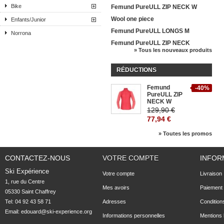
Bike
Femund PureULL ZIP NECK W
Wool one piece
Enfants/Junior
Femund PureULL LONGS M
Norrona
Femund PureULL ZIP NECK
» Tous les nouveaux produits
RÉDUCTIONS
Femund
-40%
PureULL ZIP
NECK W
129,90 €
77,94 €
» Toutes les promos
CONTACTEZ-NOUS
VOTRE COMPTE
INFOR
Ski Expérience
Votre compte
Livraison
1, rue du Centre

Mes avoirs
Paiement 
05330 Saint Chaffrey
Tel: 04 92 43 58 71
Adresses
Condition
Email:
edouard@ski-experience.org
Informations personnelles
Mentions 