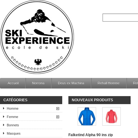
Accueil
Norrona
Deus ex Machina
Rehall Homme
Re
CATÉGORIES
NOUVEAUX PRODUITS
Homme
Femme
Bonnets
Masques
Falketind Alpha 90 ins zip