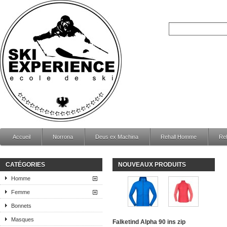
Accueil
Norrona
Deus ex Machina
Rehall Homme
Re
CATÉGORIES
NOUVEAUX PRODUITS
Homme
Femme
Bonnets
Masques
Falketind Alpha 90 ins zip