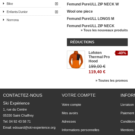
Bike
Femund PureULL ZIP NECK W
Wool one piece
Enfants/Junior
Femund PureULL LONGS M
Norrona
Femund PureULL ZIP NECK
» Tous les nouveaux produits
RÉDUCTIONS
Lofoten
-40%
Thermal Pro
Hood
199,00 €
119,40 €
» Toutes les promos
CONTACTEZ-NOUS
VOTRE COMPTE
INFOR
Ski Expérience
Votre compte
Livraison
1, rue du Centre

Mes avoirs
Paiement 
05330 Saint Chaffrey
Tel: 04 92 43 58 71
Adresses
Condition
Email:
edouard@ski-experience.org
Informations personnelles
Mentions 