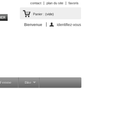
contact
plan du site
favoris
Panier :
(vide)
Bienvenue
identifiez-vous
a Femme
Bike