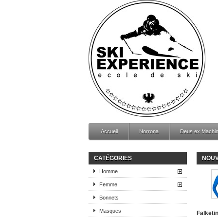
Accueil
Norrona
Deus ex Machi
CATÉGORIES
NOUV
Homme
Femme
Bonnets
Masques
Falketi