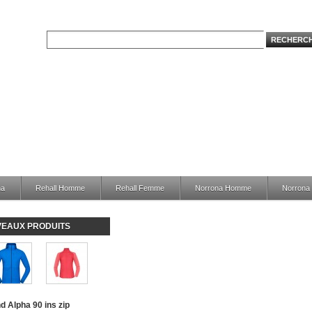
na
Rehall Homme
Rehall Femme
Norrona Homme
Norron
EAUX PRODUITS
nd Alpha 90 ins zip