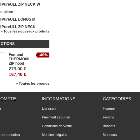
 PureULL ZIP NECK W
e piece
 PureULL LONGS M
 PureULL ZIP NECK
» Tous les nouveaux produits
CTIONS
Femund
-40%
THERMO60
ZIP hood
279,00 €
167,40 €
» Toutes les promos
COMPTE
INFORMATIONS
CATEGORIES
e
Livraison
Homme
Paiement sécurisé
Femme
Conditions de vente
Bonnets
 personnelles
Mentions légales
Masques