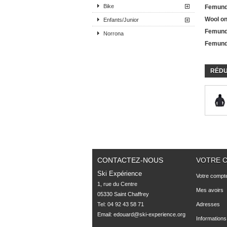
Bike
Femund
Wool on
Enfants/Junior
Femund
Norrona
Femund
RÉDU
CONTACTEZ-NOUS
VOTRE 
Ski Expérience
Votre compt
1, rue du Centre

Mes avoirs
05330 Saint Chaffrey
Tel: 04 92 43 58 71
Adresses
Email:
edouard@ski-experience.org
Informations