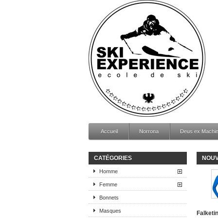
Accueil
Norrona
Deus ex Machi
CATÉGORIES
NOUV
Homme
Femme
Bonnets
Masques
Falketi