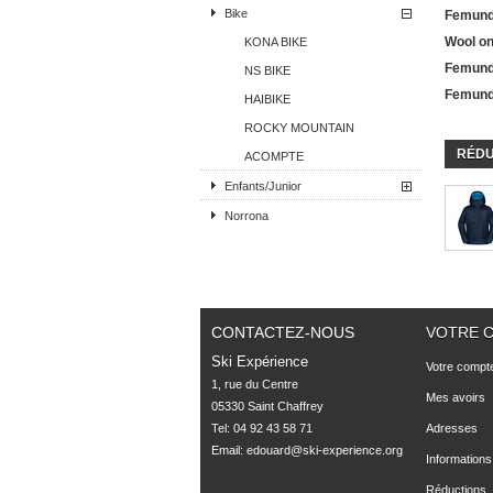
Bike
Femund
Wool on
KONA BIKE
Femund
NS BIKE
Femund
HAIBIKE
ROCKY MOUNTAIN
RÉDU
ACOMPTE
Enfants/Junior
Norrona
CONTACTEZ-NOUS
VOTRE 
Ski Expérience
Votre compt
1, rue du Centre

Mes avoirs
05330 Saint Chaffrey
Tel: 04 92 43 58 71
Adresses
Email:
edouard@ski-experience.org
Informations
Réductions