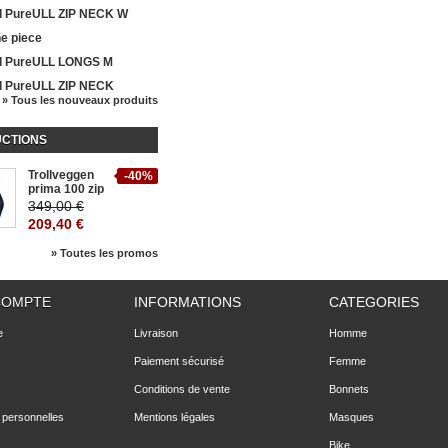
 PureULL ZIP NECK W
e piece
 PureULL LONGS M
 PureULL ZIP NECK
» Tous les nouveaux produits
CTIONS
Trollveggen
-40%
prima 100 zip
349,00 €
209,40 €
» Toutes les promos
COMPTE
INFORMATIONS
CATEGORIES
e
Livraison
Homme
Paiement sécurisé
Femme
Conditions de vente
Bonnets
 personnelles
Mentions légales
Masques
Bike