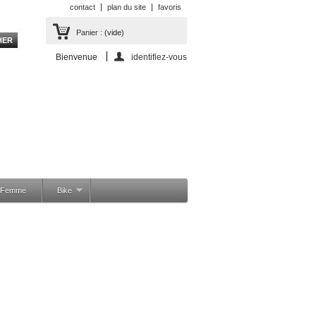
contact
plan du site
favoris
Panier :
(vide)
Bienvenue
identifiez-vous
a Femme
Bike