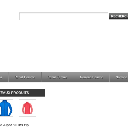
na
Rehall Homme
Rehall Femme
Norrona Homme
Norron
EAUX PRODUITS
nd Alpha 90 ins zip