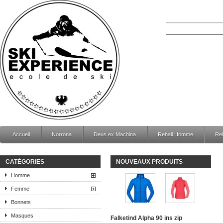
Accueil
Norrona
Deus ex Machina
Rehall Homme
Re
CATÉGORIES
NOUVEAUX PRODUITS
Homme
Femme
Bonnets
Masques
Falketind Alpha 90 ins zip