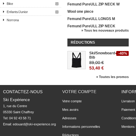
Bike
Femund PureULL ZIP NECK W
Wool one piece
Enfants/Junior
Femund PureULL LONGS M
Norrona
Femund PureULL ZIP NECK
» Tous les nouveaux produits
RÉDUCTIONS
Ski/Snowboard
-40%
Bib
89,00 €
53,40 €
» Toutes les promos
CONTACTEZ-NOUS
VOTRE COMPTE
INFOR
Ski Expérience
Votre compte
Livraison
1, rue du Centre

Mes avoirs
Paiement 
05330 Saint Chaffrey
Tel: 04 92 43 58 71
Adresses
Condition
Email:
edouard@ski-experience.org
Informations personnelles
Mentions 
Réductions