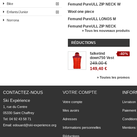
Bike
Femund PureULL ZIP NECK W
Wool one piece
Enfants/Junior
Femund PureULL LONGS M
Norrona
Femund PureULL ZIP NECK
» Tous les nouveaux produits
RÉDUCTIONS
falketind
-40%
down750 Vest
249,00 €
149,40 €
» Toutes les promos
CONTACTEZ-NOUS
VOTRE COMPTE
INFOR
Ski Expérience
Votre compte
Livraison
1, rue du Centre

Mes avoirs
Paiement 
05330 Saint Chaffrey
Tel: 04 92 43 58 71
Adresses
Condition
Email:
edouard@ski-experience.org
Informations personnelles
Mentions 
Réductions