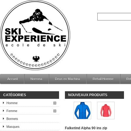
Accueil
Norrona
Deus ex Machina
Rehall Homme
Re
CATÉGORIES
NOUVEAUX PRODUITS
Homme
Femme
Bonnets
Masques
Falketind Alpha 90 ins zip