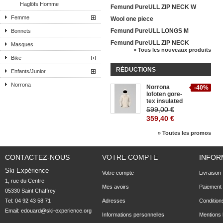
Haglöfs Homme
Femund PureULL ZIP NECK W
Femme
Wool one piece
Femund PureULL LONGS M
Bonnets
Femund PureULL ZIP NECK
Masques
» Tous les nouveaux produits
Bike
RÉDUCTIONS
Enfants/Junior
Norrona
Norrona
-40%
lofoten gore-
tex insulated
599,00 €
359,40 €
» Toutes les promos
CONTACTEZ-NOUS
VOTRE COMPTE
INFOR
Ski Expérience
Votre compte
Livraison
1, rue du Centre

Mes avoirs
Paiement 
05330 Saint Chaffrey
Tel: 04 92 43 58 71
Adresses
Condition
Email:
edouard@ski-experience.org
Informations personnelles
Mentions 