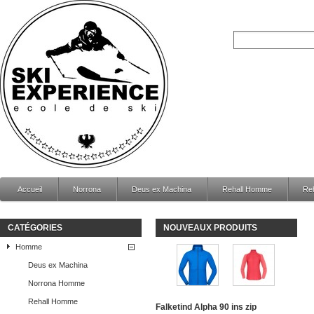
Accueil
Norrona
Deus ex Machina
Rehall Homme
Re
CATÉGORIES
NOUVEAUX PRODUITS
Homme
Deus ex Machina
Norrona Homme
Rehall Homme
Falketind Alpha 90 ins zip