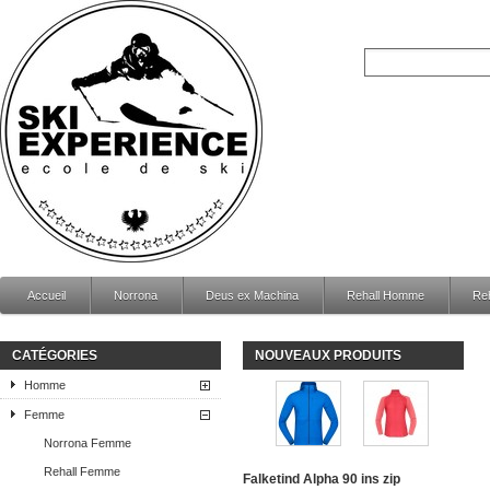
Accueil
Norrona
Deus ex Machina
Rehall Homme
Re
CATÉGORIES
NOUVEAUX PRODUITS
Homme
Femme
Norrona Femme
Rehall Femme
Falketind Alpha 90 ins zip