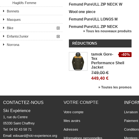
Haglöfs Femme
Femund PureULL ZIP NECK W
Bonnets
Wool one piece
Femund PureULL LONGS M
Masques
Femund PureULL ZIP NECK
Bike
» Tous les nouveaux produits
Enfants/Junior
RÉDUCTIONS
Norrona
tamok Gore-
-40%
Tex
Performance Shell
Jacket
749,00 €
449,40 €
» Toutes les promos
CONTACTEZ-NOUS
VOTRE COMPTE
INFOR
Ski Expérience
Votre compte
Livraison
1, rue du Centre

Mes avoirs
Paiement 
05330 Saint Chaffrey
Tel: 04 92 43 58 71
Adresses
Condition
Email:
edouard@ski-experience.org
Informations personnelles
Mentions 